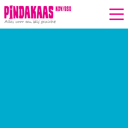
kdv/bso
Alles voor een blij gezicht
Pindakaasreis
Informatie
Beleid & kwaliteit
Gezinscoach
Nieuws