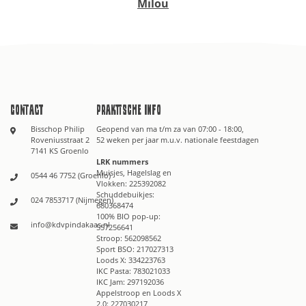
Milou
Contact
Praktische info
Bisschop Philip
Geopend van ma t/m za van 07:00 - 18:00,
Roveniusstraat 2
52 weken per jaar m.u.v. nationale feestdagen
7141 KS Groenlo
LRK nummers
Muisjes, Hagelslag en
0544 46 7752 (Groenlo)
Vlokken: 225392082
Schuddebuikjes:
024 7853717 (Nijmegen)
680368474
100% BIO pop-up:
info@kdvpindakaas.nl
557256641
Stroop: 562098562
Sport BSO: 217027313
Loods X: 334223763
IKC Pasta: 783021033
IKC Jam: 297192036
Appelstroop en Loods X
2.0: 227030217