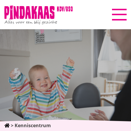
kdv/bso
Alles voor een blij gezicht
Pindakaasreis
Informatie
Beleid & kwaliteit
Gezinscoach
Nieuws
>
Kenniscentrum