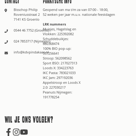
Contact
Praktische info
Bisschop Philip
Geopend van ma t/m za van 07:00 - 18:00,
Roveniusstraat 2
52 weken per jaar m.u.v. nationale feestdagen
7141 KS Groenlo
LRK nummers
Muisjes, Hagelslag en
0544 46 7752 (Groenlo)
Vlokken: 225392082
Schuddebuikjes:
024 7853717 (Nijmegen)
680368474
100% BIO pop-up:
info@kdvpindakaas.nl
557256641
Stroop: 562098562
Sport BSO: 217027313
Loods X: 334223763
IKC Pasta: 783021033
IKC Jam: 297192036
Appelstroop en Loods X
2.0: 227030217
Peanuts Nijmegen:
191778254
Wil je ons volgen?