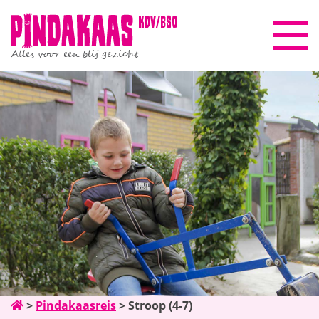
kdv/bso
Alles voor een blij gezicht
Pindakaasreis
Informatie
Beleid & kwaliteit
Gezinscoach
Nieuws
>
Pindakaasreis
>
Stroop (4-7)