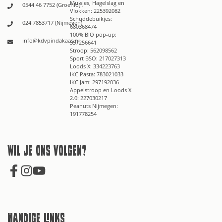
Muisjes, Hagelslag en
0544 46 7752 (Groenlo)
Vlokken: 225392082
Schuddebuikjes:
024 7853717 (Nijmegen)
680368474
100% BIO pop-up:
info@kdvpindakaas.nl
557256641
Stroop: 562098562
Sport BSO: 217027313
Loods X: 334223763
IKC Pasta: 783021033
IKC Jam: 297192036
Appelstroop en Loods X
2.0: 227030217
Peanuts Nijmegen:
191778254
Wil je ons volgen?
Handige links