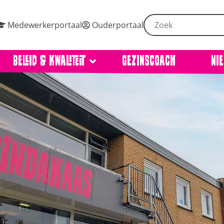
Medewerkerportaal
Ouderportaal
Beleid & kwaliteit
Gezinscoach
Ni