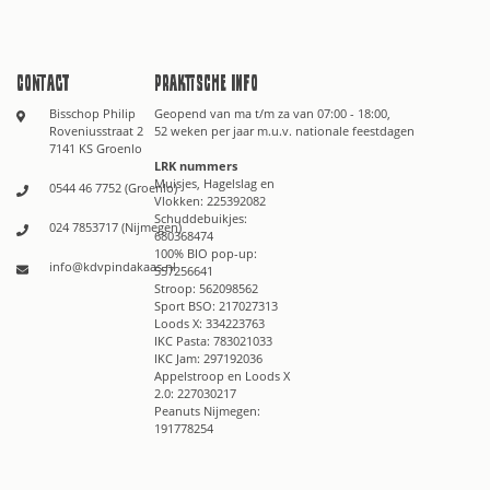
Contact
Praktische info
Bisschop Philip
Geopend van ma t/m za van 07:00 - 18:00,
Roveniusstraat 2
52 weken per jaar m.u.v. nationale feestdagen
7141 KS Groenlo
LRK nummers
Muisjes, Hagelslag en
0544 46 7752 (Groenlo)
Vlokken: 225392082
Schuddebuikjes:
024 7853717 (Nijmegen)
680368474
100% BIO pop-up:
info@kdvpindakaas.nl
557256641
Stroop: 562098562
Sport BSO: 217027313
Loods X: 334223763
IKC Pasta: 783021033
IKC Jam: 297192036
Appelstroop en Loods X
2.0: 227030217
Peanuts Nijmegen:
191778254