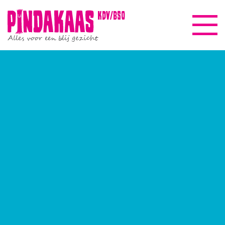
kdv/bso
Alles voor een blij gezicht
Pindakaasreis
Informatie
Beleid & kwaliteit
Gezinscoach
Nieuws