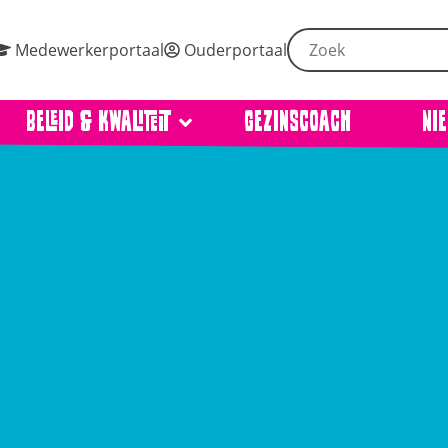
Medewerkerportaal
Ouderportaal
Beleid & kwaliteit
Gezinscoach
Ni