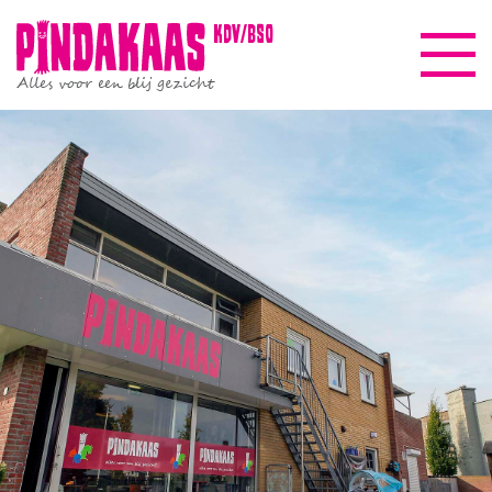
kdv/bso
Alles voor een blij gezicht
Pindakaasreis
Informatie
Beleid & kwaliteit
Gezinscoach
Nieuws