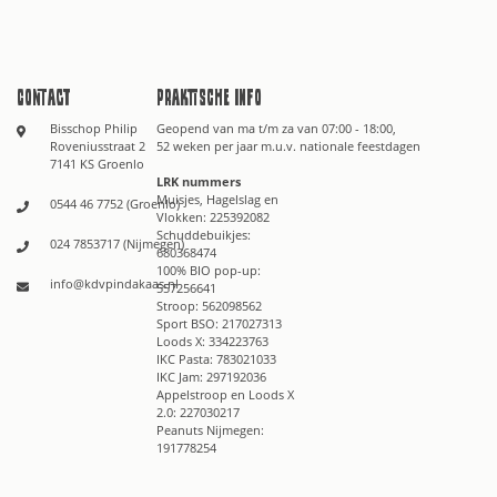
Contact
Praktische info
Bisschop Philip
Geopend van ma t/m za van 07:00 - 18:00,
Roveniusstraat 2
52 weken per jaar m.u.v. nationale feestdagen
7141 KS Groenlo
LRK nummers
Muisjes, Hagelslag en
0544 46 7752 (Groenlo)
Vlokken: 225392082
Schuddebuikjes:
024 7853717 (Nijmegen)
680368474
100% BIO pop-up:
info@kdvpindakaas.nl
557256641
Stroop: 562098562
Sport BSO: 217027313
Loods X: 334223763
IKC Pasta: 783021033
IKC Jam: 297192036
Appelstroop en Loods X
2.0: 227030217
Peanuts Nijmegen:
191778254