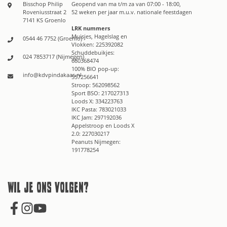
Bisschop Philip
Geopend van ma t/m za van 07:00 - 18:00,
Roveniusstraat 2
52 weken per jaar m.u.v. nationale feestdagen
7141 KS Groenlo
LRK nummers
Muisjes, Hagelslag en
0544 46 7752 (Groenlo)
Vlokken: 225392082
Schuddebuikjes:
024 7853717 (Nijmegen)
680368474
100% BIO pop-up:
info@kdvpindakaas.nl
557256641
Stroop: 562098562
Sport BSO: 217027313
Loods X: 334223763
IKC Pasta: 783021033
IKC Jam: 297192036
Appelstroop en Loods X
2.0: 227030217
Peanuts Nijmegen:
191778254
Wil je ons volgen?