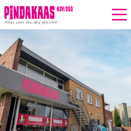
kdv/bso
Alles voor een blij gezicht
Pindakaasreis
Informatie
Beleid & kwaliteit
Gezinscoach
Nieuws