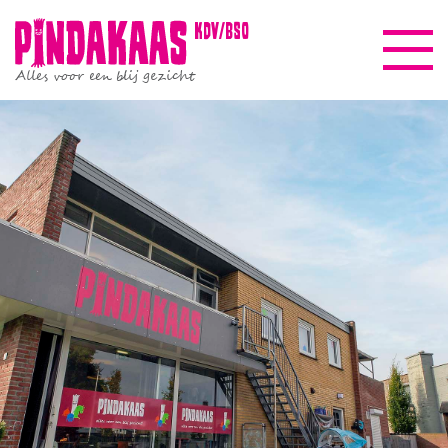
kdv/bso
Alles voor een blij gezicht
Pindakaasreis
Informatie
Beleid & kwaliteit
Gezinscoach
Nieuws