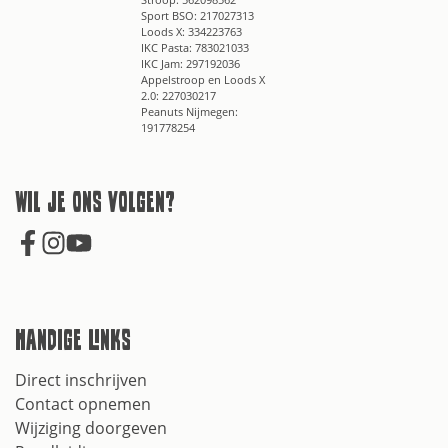
Sport BSO: 217027313
Loods X: 334223763
IKC Pasta: 783021033
IKC Jam: 297192036
Appelstroop en Loods X
2.0: 227030217
Peanuts Nijmegen:
191778254
Wil je ons volgen?
Handige links
Direct inschrijven
Contact opnemen
Wijziging doorgeven