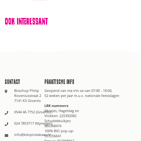
Ook interessant
Contact
Praktische info
Bisschop Philip
Geopend van ma t/m za van 07:00 - 18:00,
Roveniusstraat 2
52 weken per jaar m.u.v. nationale feestdagen
7141 KS Groenlo
LRK nummers
Muisjes, Hagelslag en
0544 46 7752 (Groenlo)
Vlokken: 225392082
Schuddebuikjes:
024 7853717 (Nijmegen)
680368474
100% BIO pop-up:
info@kdvpindakaas.nl
557256641
Stroop: 562098562